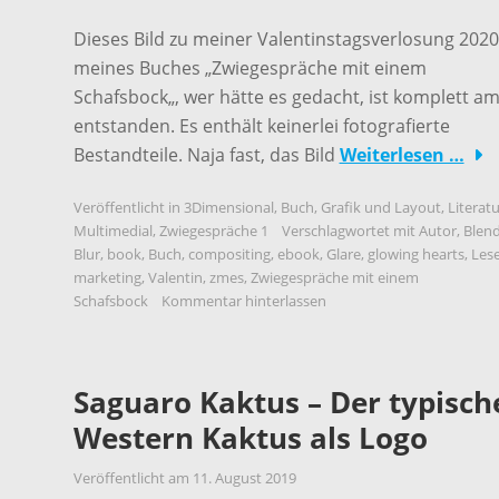
Dieses Bild zu meiner Valentinstagsverlosung 2020
meines Buches „Zwiegespräche mit einem
Schafsbock„, wer hätte es gedacht, ist komplett a
entstanden. Es enthält keinerlei fotografierte
Bestandteile. Naja fast, das Bild
Weiterlesen …
Veröffentlicht in
3Dimensional
,
Buch
,
Grafik und Layout
,
Literatu
Multimedial
,
Zwiegespräche 1
Verschlagwortet mit
Autor
,
Blen
Blur
,
book
,
Buch
,
compositing
,
ebook
,
Glare
,
glowing hearts
,
Les
marketing
,
Valentin
,
zmes
,
Zwiegespräche mit einem
Schafsbock
Kommentar hinterlassen
Saguaro Kaktus – Der typisch
Western Kaktus als Logo
Veröffentlicht am
11. August 2019