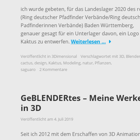
ich wurde gebeten, für das Landeslager 2020 des 
(Ring deutscher Pfadfinder Verbände/Ring deutsc
Padfinderinnen Verbände) Baden Württemberg,
genauer gesagt für ein Unterlager davon, ein Logo
Kaktus zu entwerfen.
Weiterlesen …
Veröffentlicht in
3Dimensional
Verschlagwortet mit
3D
,
Blende
cactus
,
design
,
Kaktus
,
Modeling
,
natur
,
Pflanzen
,
saguaro
2 Kommentare
GeBLENDERtes – Meine Werk
in 3D
Veröffentlicht am
4. Juli 2019
Seit ich 2012 mit dem Erschaffen von 3D Animatio