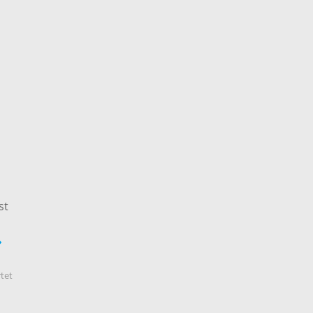
st
tet