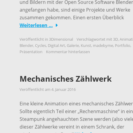
und Bildern mit der Open Source Software Blende
angefangen habe, sind einige Projekte und Werke
zusammen gekommen. Einen ersten Überblick
Weiterlesen …
Veröffentlicht in
3Dimensional
Verschlagwortet mit
3D
,
Animat
Blender
,
Cycles
,
Digital Art
,
Galerie
,
Kunst
,
madebyme
,
Portfolio
,
Präsentation
Kommentar hinterlassen
Mechanisches Zählwerk
Veröffentlicht am
4. Januar 2016
Eine kleine Animation eines mechanisches Zählwer
Sollte eigentlich Teil einer „Rechenmaschine“ in ei
Steampunk angehauchten Szene werden (also viel
dieser Zählwerke vereint in einem Schrank, der