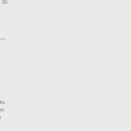
r 3D
ion
,
ks.
ner
e