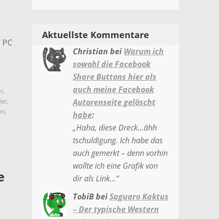
Aktuellste Kommentare
m PC
Christian
bei
Warum ich
sowohl die Facebook
Share Buttons hier als
auch meine Facebook
r
,
der
,
Autorenseite gelöscht
en
,
habe
:
„
Haha, diese Dreck…ähh
tschuldigung. Ich habe das
auch gemerkt – denn vorhin
wollte ich eine Grafik von
e
dir als Link…
“
TobiB
bei
Saguaro Kaktus
– Der typische Western