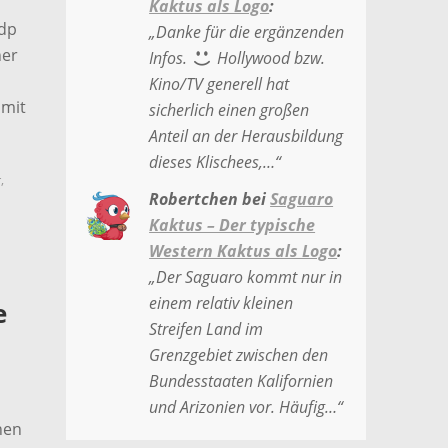
Kaktus als Logo
:
rdp
„
Danke für die ergänzenden
her
Infos.
Hollywood bzw.
Kino/TV generell hat
 mit
sicherlich einen großen
Anteil an der Herausbildung
dieses Klischees,…
“
r
,
Robertchen
bei
Saguaro
Kaktus – Der typische
Western Kaktus als Logo
:
„
Der Saguaro kommt nur in
einem relativ kleinen
e
Streifen Land im
Grenzgebiet zwischen den
Bundesstaaten Kalifornien
und Arizonien vor. Häufig…
“
nen