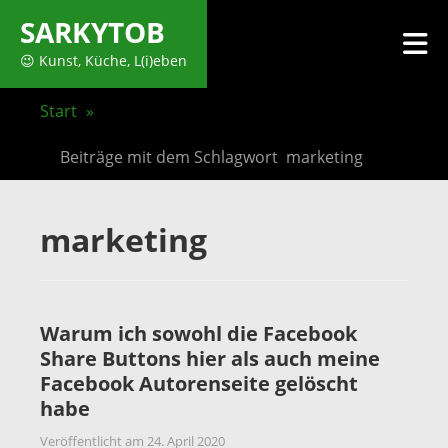
Zum
SARKYTOB
Inhalt
M
😉 Kunst, Küche, L(i)eben
springen
Start
»
Beiträge mit dem Schlagwort
marketing
marketing
Warum ich sowohl die Facebook
Share Buttons hier als auch meine
Facebook Autorenseite gelöscht
habe
Veröffentlicht am
24. April 2020