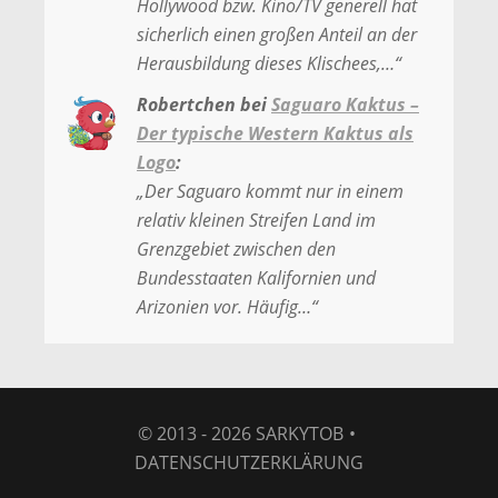
Hollywood bzw. Kino/TV generell hat
sicherlich einen großen Anteil an der
Herausbildung dieses Klischees,…
“
Robertchen
bei
Saguaro Kaktus –
Der typische Western Kaktus als
Logo
:
„
Der Saguaro kommt nur in einem
relativ kleinen Streifen Land im
Grenzgebiet zwischen den
Bundesstaaten Kalifornien und
Arizonien vor. Häufig…
“
© 2013 - 2026
SARKYTOB
•
DATENSCHUTZERKLÄRUNG