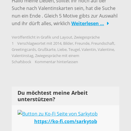
Hallo meine Lieben, solltet ihr noch auf der
Suche nach Valentinskarten sein, hat die Suche
nun ein Ende . Gleich 5 Motive gibts zur Auswahl
und ihr dürft alles, wirklich
Weiterlesen …
Veröffentlicht in
Grafik und Layout
,
Zwiegespräche
1
Verschlagwortet mit
2014
,
Bilder
,
Freunde
,
Freundschaft
,
Greetingcards
,
Grußkarte
,
Liebe
,
Teugel
,
Valentin
,
Valentine
,
Valentinstag
,
Zwiegespräche mit einem
Schafsbock
Kommentar hinterlassen
Du möchtest meine Arbeit
unterstützen?
https://ko-fi.com/sarkytob